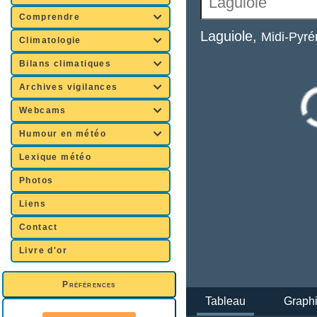
Comprendre

Climatologie

Bilans climatiques

Archives vigilances

Webcams

Humour en météo

Lexique météo
Photos
Liens
Contact
Livre d'or
Préférences