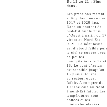
Du 13 au 21 : Plus
doux​.
Les pressions restent
anticycloniques entre
1017 et 1028 hpa.
Dans un courant de
Sud-Est faible puis
d’Ouest à partir du 17
virant au Nord-Est
le 20. La nébulosité
est d’abord faible pui
le ciel se couvre avec
de petites
précipitations le 17 et
18. Le vent d’autan
est sensible jusqu’au
15 puis il tourne
au secteur ouest
faible. A compter du
19 il se cale au Nord
à nord-Est faible. Les
températures sont
douces et les
minimales élevées.