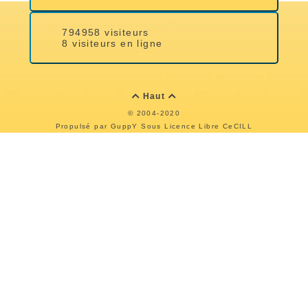
794958 visiteurs
8 visiteurs en ligne
Haut


© 2004-2020
Propulsé par GuppY
Sous Licence Libre CeCILL