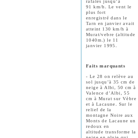
rafales jusqu’à
91 km/h. Le vent le
plus fort
enregistré dans le
Tarn en janvier avait
atteint 130 km/h à
Murat/vebre (altitude
1040m.) le 11
janvier 1995.
Faits marquants
- Le 28 on relève au
sol jusqu’à 35 cm de
neige à Albi, 50 cm à
Valence d’Albi, 55
cm à Murat sur Vèbre
et à Lacaune. Sur le
relief de la
montagne Noire aux
Monts de Lacaune un
redoux en
altitude transforme la
neige en pluie qui