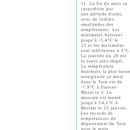
11. La fin du mois se
caractérise par
une période froide,
avec de faibles
amplitudes des
températures. Les
minimales baissent
jusqu’à -5,4°C le
23 et les maximales
sont inférieures à 5°C
La journée du 28 est
la seule sans dégel.
La température
minimale la plus bass
enregistrée ce mois
dans le Tarn est de
-7,9°C à Fraisse-
Murat le 5. Le
mercure est monté
jusqu’à 14,1°C à
Burlats le 25 janvier.
Les records de
températures du
département du Tarn
pour le mois