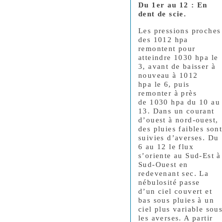
Du 1er au 12 : En
dent de scie.
Les pressions proches
des 1012 hpa
remontent pour
atteindre 1030 hpa le
3, avant de baisser à
nouveau à 1012
hpa le 6, puis
remonter à près
de 1030 hpa du 10 au
13. Dans un courant
d’ouest à nord-ouest,
des pluies faibles son
suivies d’averses. Du
6 au 12 le flux
s’oriente au Sud-Est à
Sud-Ouest en
redevenant sec. La
nébulosité passe
d’un ciel couvert et
bas sous pluies à un
ciel plus variable sou
les averses. A partir