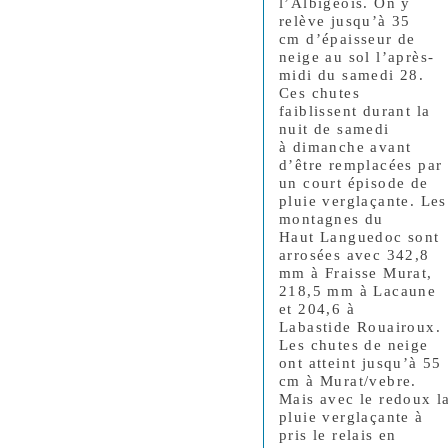
l’Albigeois. On y
relève jusqu’à 35
cm d’épaisseur de
neige au sol l’après-
midi du samedi 28.
Ces chutes
faiblissent durant la
nuit de samedi
à dimanche avant
d’être remplacées par
un court épisode de
pluie verglaçante. Les
montagnes du
Haut Languedoc sont
arrosées avec 342,8
mm à Fraisse Murat,
218,5 mm à Lacaune
et 204,6 à
Labastide Rouairoux.
Les chutes de neige
ont atteint jusqu’à 55
cm à Murat/vebre.
Mais avec le redoux l
pluie verglaçante à
pris le relais en