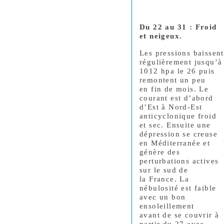
Du 22 au 31 : Froid
et neigeux.
Les pressions baissent
régulièrement jusqu’à
1012 hpa le 26 puis
remontent un peu
en fin de mois. Le
courant est d’abord
d’Est à Nord-Est
anticyclonique froid
et sec. Ensuite une
dépression se creuse
en Méditerranée et
génère des
perturbations actives
sur le sud de
la France. La
nébulosité est faible
avec un bon
ensoleillement
avant de se couvrir à
partir du 27 avec