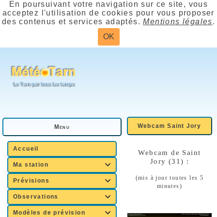
En poursuivant votre navigation sur ce site, vous
acceptez l'utilisation de cookies pour vous proposer
des contenus et services adaptés.
Mentions légales
.
OK
Webcam Saint Jory
Menu
Accueil
Webcam de Saint
Jory (31) :
Ma station

(mis à jour toutes les 5
Prévisions

minutes)
Observations

Modèles de prévision
